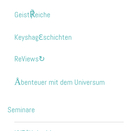
℟
Geist
eiche
Keyshag
ℇ
schichten
ReViews↻
Å
benteuer mit dem Universum
Seminare