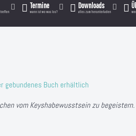
Termine
Downloads
Ü
treffen
wann ist wo was los?
alles zum herunterladen
wer
er gebundenes Buch erhältlich
chen vom Keyshabewusstsein zu begeistern.