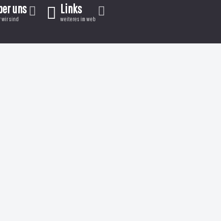
ber uns
Links
 wir sind
weiteres im web