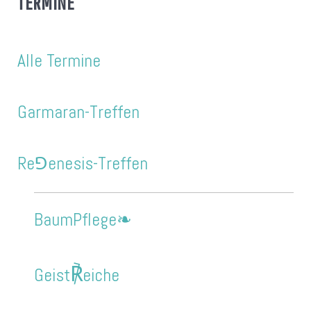
TERMINE
Alle Termine
Garmaran-Treffen
Re⅁enesis-Treffen
BaumPflege❧
℟
Geist
eiche