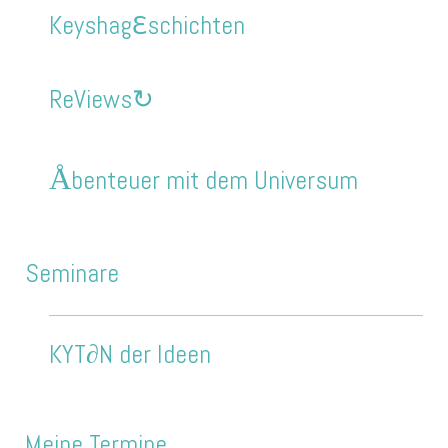
Keyshag
ℇ
schichten
ReViews↻
Å
benteuer mit dem Universum
Seminare
KYT∂N der Ideen
Meine Termine