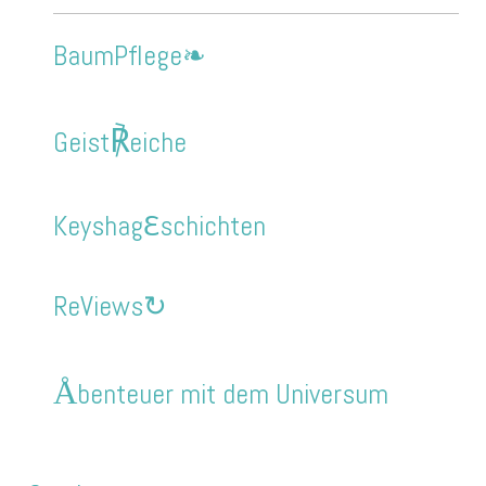
BaumPflege❧
℟
Geist
eiche
Keyshag
ℇ
schichten
ReViews↻
Å
benteuer mit dem Universum