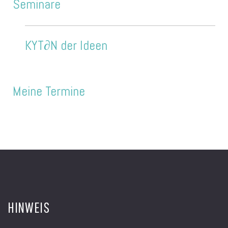
Seminare
KYT∂N der Ideen
Meine Termine
HINWEIS