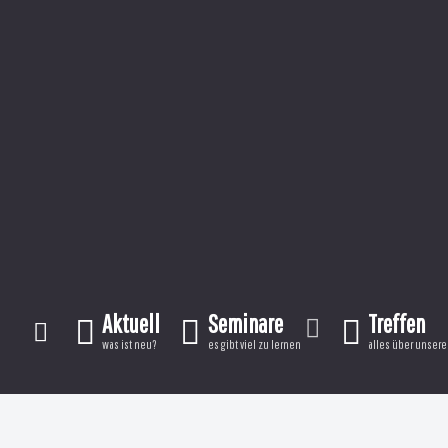
Aktuell
Seminare
Treffen
was ist neu?
es gibt viel zu lernen
alles über unsere 