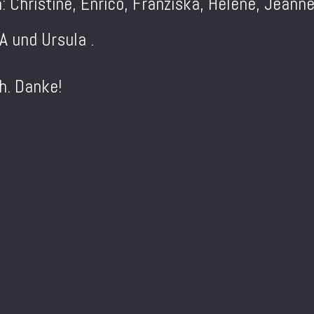
Christine, Enrico, Franziska, Helene, Jeann
A und Ursula .
h. Danke!