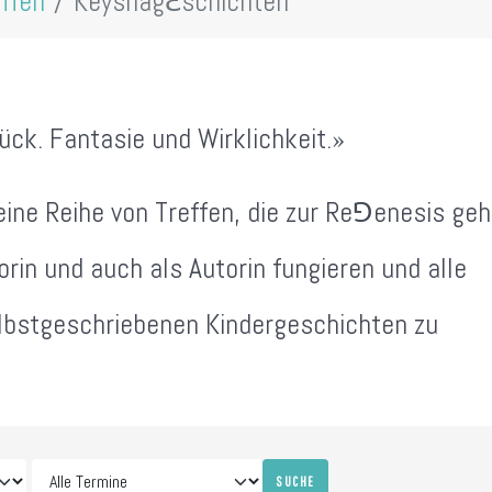
ffen
Keyshag
ℇ
schichten
ck. Fantasie und Wirklichkeit.»
eine Reihe von Treffen, die zur Re⅁enesis geh
orin und auch als Autorin fungieren und alle
elbstgeschriebenen Kindergeschichten zu