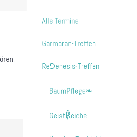
Alle Termine
Garmaran-Treffen
ören.
Re⅁enesis-Treffen
BaumPflege❧
℟
Geist
eiche