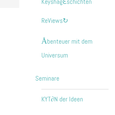
Keyshag
ℇ
schichten
ReViews↻
Å
benteuer mit dem
Universum
Seminare
KYT∂N der Ideen