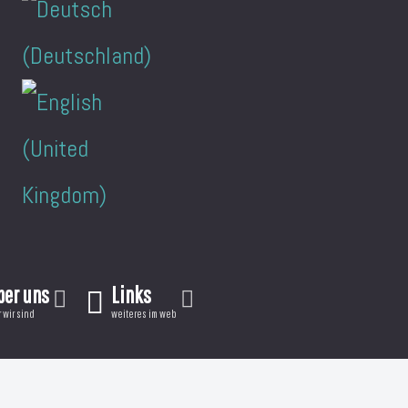
ber uns
Links
 wir sind
weiteres im web