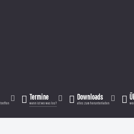
Termine
Downloads
Ü
treffen
wann ist wo was los?
alles zum herunterladen
wer