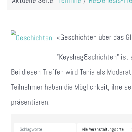
Aktuelle Seite:
Termine
Re⅁enesis-Tre
«Geschichten über das Glü
"Keyshag
ℇ
schichten" ist 
Bei diesen Treffen wird Tania als Moderat
Teilnehmer haben die Möglichkeit, ihre s
präsentieren.