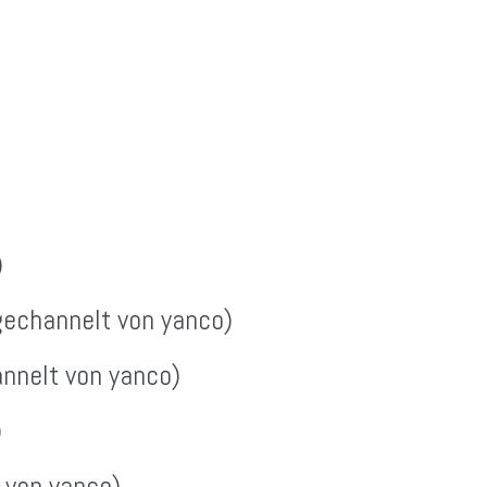
)
gechannelt von yanco)
annelt von yanco)
)
 von yanco)