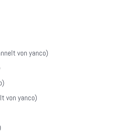
annelt von yanco)
)
o)
lt von yanco)
)