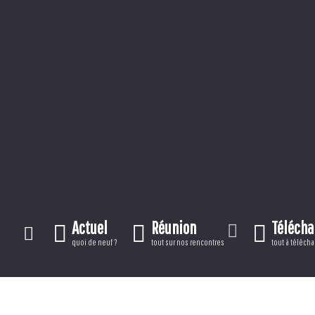
Actuel
Réunion
Téléch
quoi de neuf ?
tout sur nos rencontres
tout à télécha