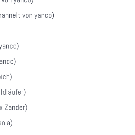
annelt von yanco)
 yanco)
anco)
ich)
ldläufer)
x Zander)
nia)