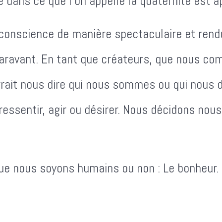
 dans ce que l'on appelle la quaternité est a
e conscience de manière spectaculaire et ren
aravant. En tant que créateurs, que nous c
ourrait nous dire qui nous sommes ou qui nous 
ressentir, agir ou désirer. Nous décidons nou
e nous soyons humains ou non : Le bonheur. E