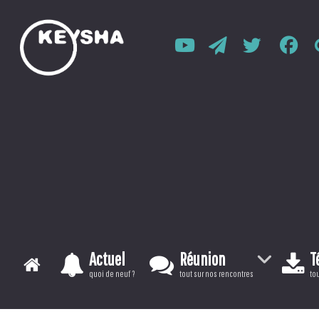
Actuel
Réunion
T
quoi de neuf ?
tout sur nos rencontres
tou