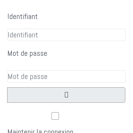
Identifiant
Mot de passe
Aff
Maintenir la connexion